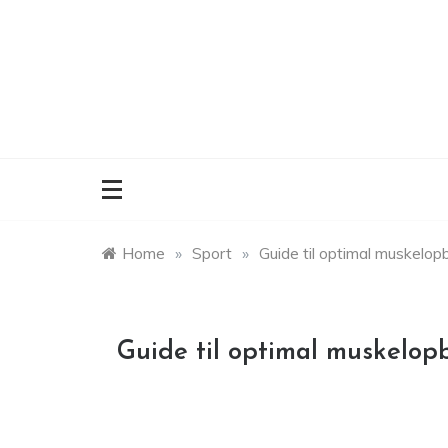
Skip
to
content
Home
»
Sport
»
Guide til optimal muskelo
Guide til optimal muskelop