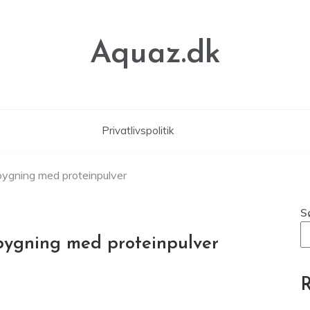
Aquaz.dk
Privatlivspolitik
pbygning med proteinpulver
S
bygning med proteinpulver
R